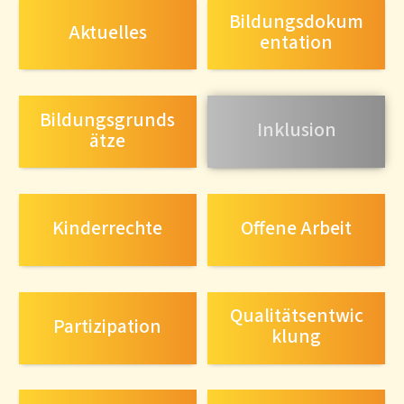
Bildungsdokum
Aktuelles
entation
Bildungsgrunds
Inklusion
ätze
Kinderrechte
Offene Arbeit
Qualitätsentwic
Partizipation
klung