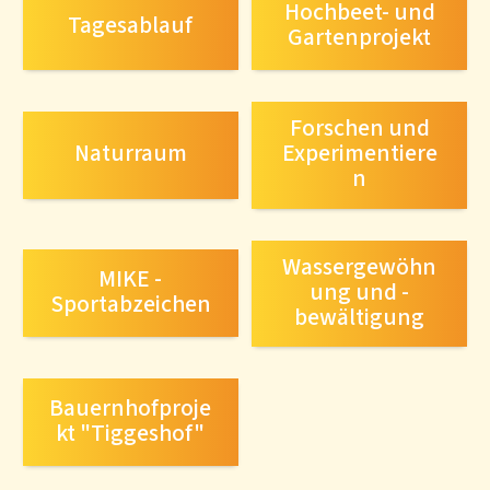
Hochbeet- und
Tagesablauf
Gartenprojekt
Forschen und
Naturraum
Experimentiere
n
Wassergewöhn
MIKE -
ung und -
Sportabzeichen
bewältigung
Bauernhofproje
kt "Tiggeshof"