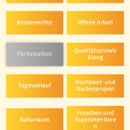
Kinderrechte
Offene Arbeit
Qualitätsentwic
Partizipation
klung
Hochbeet- und
Tagesablauf
Gartenprojekt
Forschen und
Naturraum
Experimentiere
n