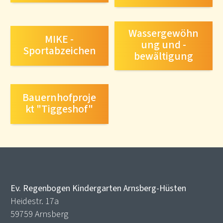
Wassergewöhn
MIKE -
ung und -
Sportabzeichen
bewältigung
Bauernhofproje
kt "Tiggeshof"
Ev. Regenbogen Kindergarten Arnsberg-Hüsten
Heidestr. 17a
59759 Arnsberg