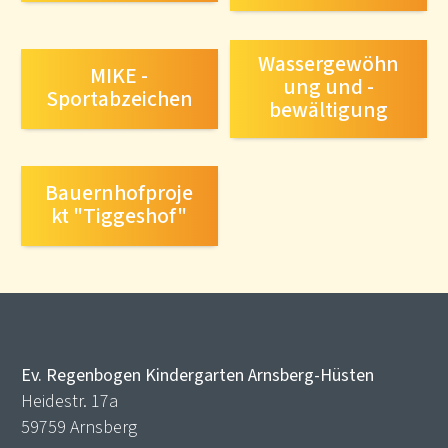
Wassergewöhn
MIKE -
ung und -
Sportabzeichen
bewältigung
Bauernhofproje
kt "Tiggeshof"
Ev. Regenbogen Kindergarten Arnsberg-Hüsten
Heidestr. 17a
59759 Arnsberg