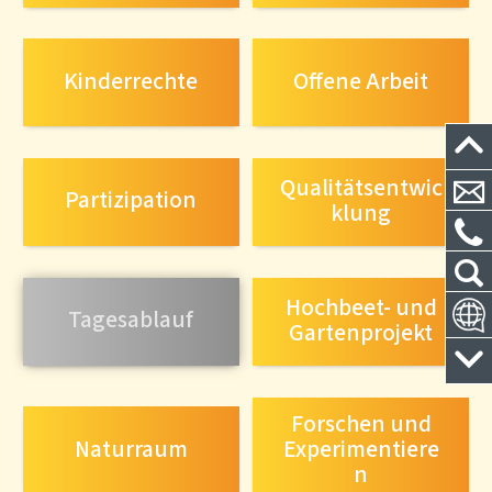
Kinderrechte
Offene Arbeit
Qualitätsentwic
Partizipation
klung
Hochbeet- und
Tagesablauf
Gartenprojekt
Forschen und
Naturraum
Experimentiere
n