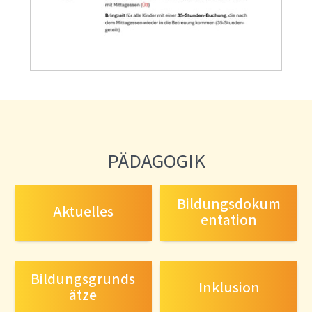
PÄDAGOGIK
Bildungsdokum
Aktuelles
entation
Bildungsgrunds
Inklusion
ätze